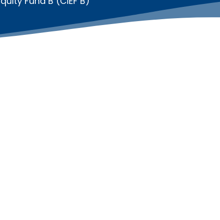
quity Fund B (CIEF B)