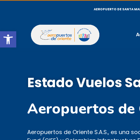
AEROPUERTO DE SANTA MA
Open toolbar
A
Estado Vuelos S
Aeropuertos de 
Aeropuertos de Oriente S.A.S., es una s