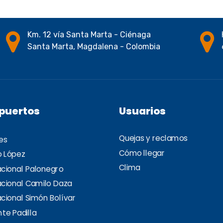
Km. 12 vía Santa Marta - Ciénaga
Santa Marta, Magdalena - Colombia
puertos
Usuarios
Quejas y reclamos
es
Cómo llegar
o López
Clima
acional Palonegro
acional Camilo Daza
cional Simón Bolívar
te Padilla