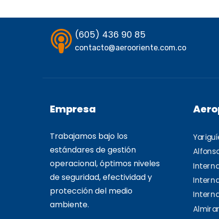
(605) 436 90 85
contacto@aerooriente.com.co
Empresa
Aero
Trabajamos bajo los
Yariguí
estándares de gestión
Alfons
operacional, óptimos niveles
Intern
de seguridad, efectividad y
Intern
protección del medio
Interna
ambiente.
Almiran