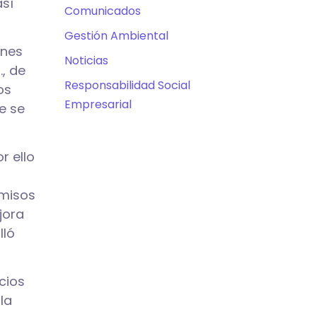
así
Comunicados
Gestión Ambiental
ones
Noticias
, de
Responsabilidad Social
os
Empresarial
e se
r ello
omisos
jora
lló
cios
la