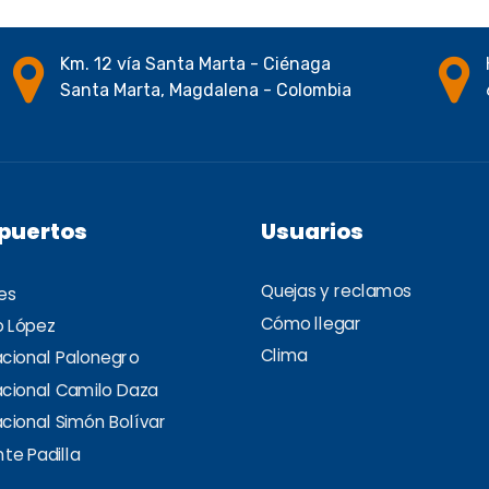
Km. 12 vía Santa Marta - Ciénaga
Santa Marta, Magdalena - Colombia
puertos
Usuarios
Quejas y reclamos
es
Cómo llegar
o López
Clima
acional Palonegro
acional Camilo Daza
cional Simón Bolívar
te Padilla