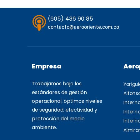
(605) 436 90 85
contacto@aerooriente.com.co
Empresa
Aero
Trabajamos bajo los
Yariguí
estándares de gestión
Alfons
operacional, óptimos niveles
Intern
de seguridad, efectividad y
Intern
protección del medio
Interna
ambiente.
Almiran